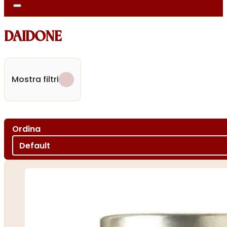
DAIDONE
Mostra filtri
Ordina
Ordina per
Sort content