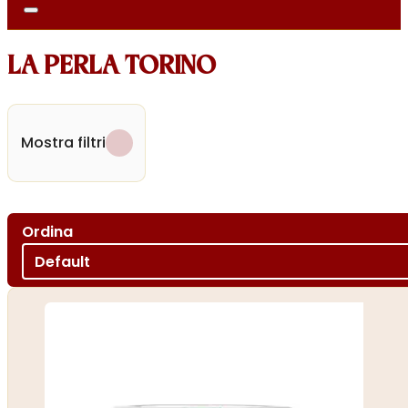
LA PERLA TORINO
Mostra filtri
Ordina
Ordina per
Sort content