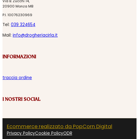
Via B. Zucchi 14,
20900 Monza MB
P.I. 10076230969
Tel:
039 324654
Mail:
info@drogheriacirla.it
INFORMAZIONI
traccia ordine
I NOSTRI SOCIAL
Ecommerce realizzato da PopCorn Digital
Privacy Policy
Cookie Policy
ODR