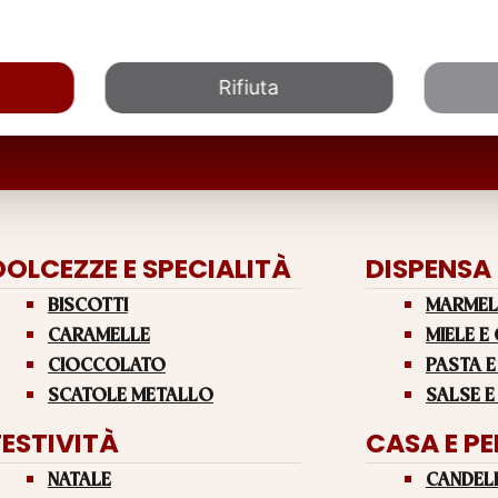
Rifiuta
DOLCEZZE E SPECIALITÀ
DISPENSA
BISCOTTI
MARMEL
CARAMELLE
MIELE E
CIOCCOLATO
PASTA E
SCATOLE METALLO
SALSE E
FESTIVITÀ
CASA E P
NATALE
CANDEL