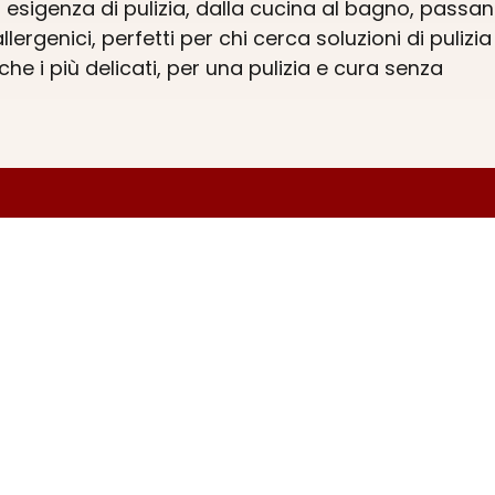
 esigenza di pulizia, dalla cucina al bagno, passa
ergenici, perfetti per chi cerca soluzioni di pulizia
che i più delicati, per una pulizia e cura senza
ità, portando direttamente a casa tua tutto quello 
ogni tua necessità. Pulire la tua casa in modo effi