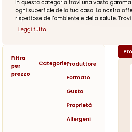
In questa categoria trovi una vasta gamma di
ogni superficie della tua casa. La nostra offe
rispettose dell’ambiente e della salute. Trovi 
compromessi.
Leggi tutto
La vendita di detergenti nella nostra
drogher
hai bisogno. Scopri la nostra selezione di de
Pro
sostenibile non è mai stato così facile.
Filtra
Categorie
Produttore
per
prezzo
Formato
Gusto
Proprietà
Allergeni