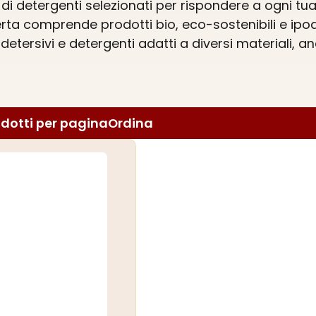
 detergenti selezionati per rispondere a ogni tua
rta comprende prodotti bio, eco-sostenibili e ipoall
detersivi e detergenti adatti a diversi materiali, an
ia online
ci permette di offrirti convenienza e qual
tergenti per la casa e trova il prodotto giusto per 
dotti per pagina
Ordina