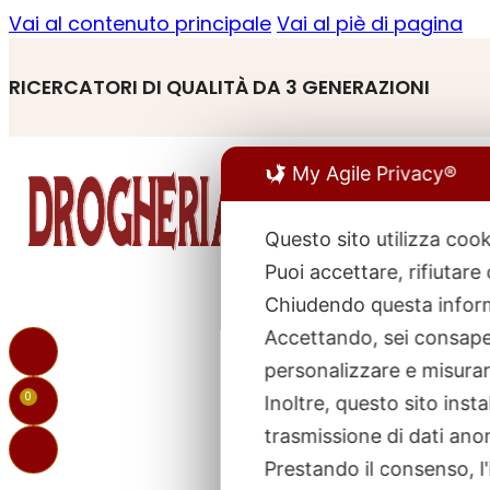
Vai al contenuto principale
Vai al piè di pagina
RICERCATORI DI QUALITÀ DA 3 GENERAZIONI
My Agile Privacy®
Questo sito utilizza cook
Puoi accettare, rifiutare
R
p
Chiudendo questa inform
Accettando, sei consapev
personalizzare e misurare
0
Inoltre, questo sito ins
trasmissione di dati ano
Prestando il consenso, l'