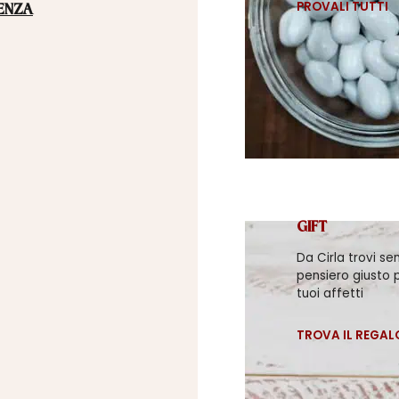
PROVALI TUTTI
ENZA
GIFT
Da Cirla trovi se
pensiero giusto p
tuoi affetti
TROVA IL REGAL