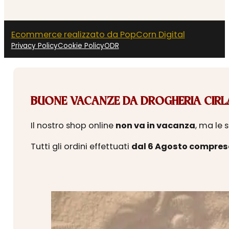
Ecommerce realizzato da PopCorn Digital
Privacy Policy
Cookie Policy
ODR
BUONE VACANZE DA DROGHERIA CIRLA
Il nostro shop online
non va in vacanza
, ma le 
Tutti gli ordini effettuati
dal 6 Agosto compres