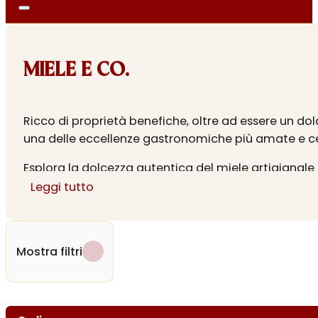
MIELE E CO.
Ricco di proprietà benefiche, oltre ad essere un dolc
una delle eccellenze gastronomiche più amate e ce
Esplora la dolcezza autentica del miele artigianale 
italiano, dalle Alpi alla Sicilia, catturando l’essenz
Leggi tutto
dolcificare senza sovrastare, e il ricco miele di cas
Acquista il miele online e assapora la nat
Mostra filtri