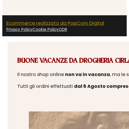
Ecommerce realizzato da PopCorn Digital
Privacy Policy
Cookie Policy
ODR
BUONE VACANZE DA DROGHERIA CIRLA
Il nostro shop online
non va in vacanza
, ma le 
Tutti gli ordini effettuati
dal 6 Agosto compres