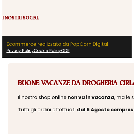
I NOSTRI SOCIAL
Ecommerce realizzato da PopCorn Digital
Privacy Policy
Cookie Policy
ODR
BUONE VACANZE DA DROGHERIA CIRLA
Il nostro shop online
non va in vacanza
, ma le 
Tutti gli ordini effettuati
dal 6 Agosto compres