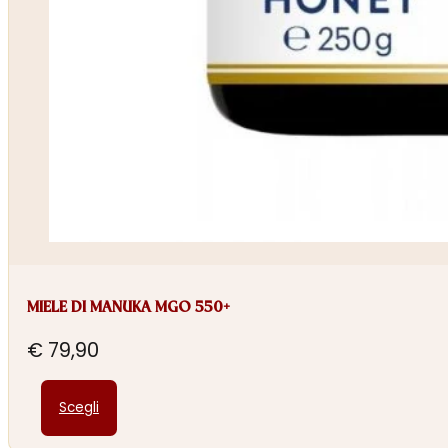
MIELE DI MANUKA MGO 550+
€
79,90
Questo
Scegli
prodotto