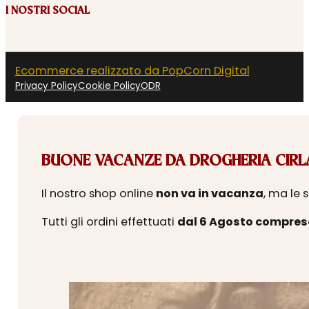
I NOSTRI SOCIAL
Ecommerce realizzato da PopCorn Digital
Privacy Policy
Cookie Policy
ODR
BUONE VACANZE DA DROGHERIA CIRLA
Il nostro shop online
non va in vacanza
, ma le 
Tutti gli ordini effettuati
dal 6 Agosto compres