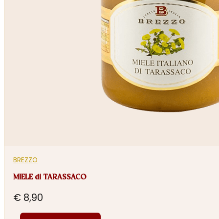
BREZZO
MIELE di TARASSACO
€
8,90