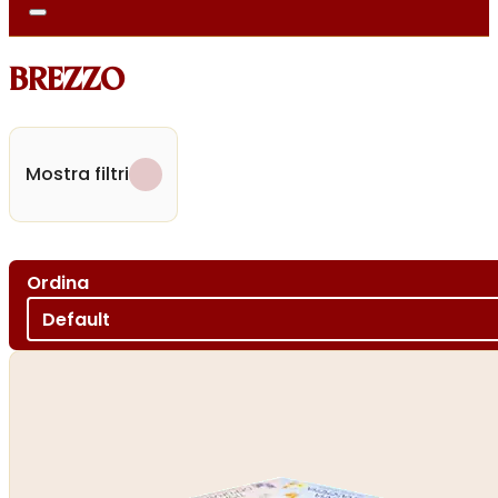
BREZZO
Mostra filtri
Ordina
Ordina per
Sort content