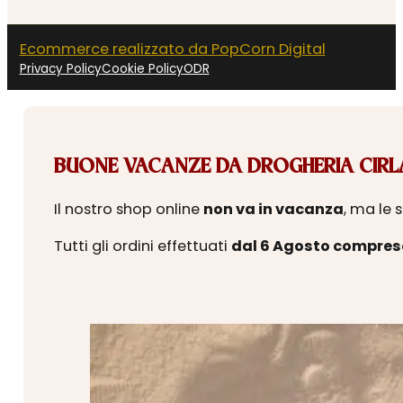
Ecommerce realizzato da PopCorn Digital
Privacy Policy
Cookie Policy
ODR
BUONE VACANZE DA DROGHERIA CIRLA
Il nostro shop online
non va in vacanza
, ma le 
Tutti gli ordini effettuati
dal 6 Agosto compres