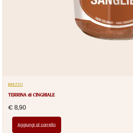
BREZZO
TERRINA di CINGHIALE
€
8,90
Aggiungi al carrello