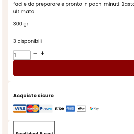
facile da preparare e pronto in pochi minuti. Bast
ultimata.
300 gr
3 disponibili
RISOTTO
CACIO
e
PEPE
quantità
Acquisto sicuro