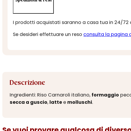
Spedizioni & resi
I prodotti acquistati saranno a casa tua in 24/72
Se desideri effettuare un reso
consulta la pagina 
Descrizione
Ingredienti: Riso Carnaroli italiano,
formaggio
peco
secca a guscio
,
latte
e
molluschi
.
Se vuoi provare qualcosa di diverso.