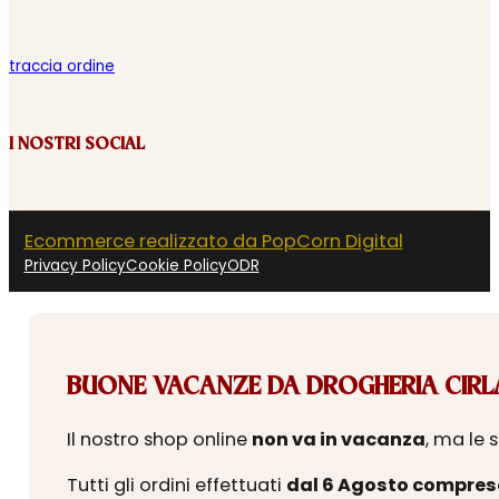
traccia ordine
I NOSTRI SOCIAL
Ecommerce realizzato da PopCorn Digital
Privacy Policy
Cookie Policy
ODR
BUONE VACANZE DA DROGHERIA CIRLA
Il nostro shop online
non va in vacanza
, ma le 
Tutti gli ordini effettuati
dal 6 Agosto compres