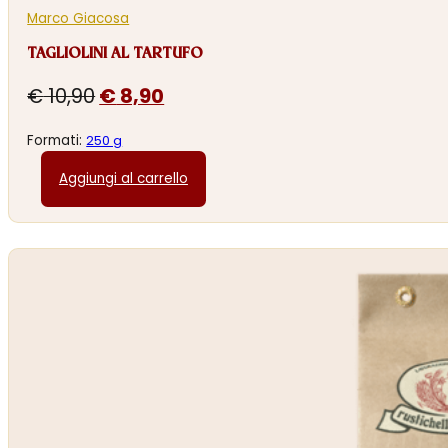
Marco Giacosa
TAGLIOLINI AL TARTUFO
Il
Il
€
10,90
€
8,90
prezzo
prezzo
Formati:
250 g
originale
attuale
Aggiungi al carrello
era:
è:
€ 10,90.
€ 8,90.