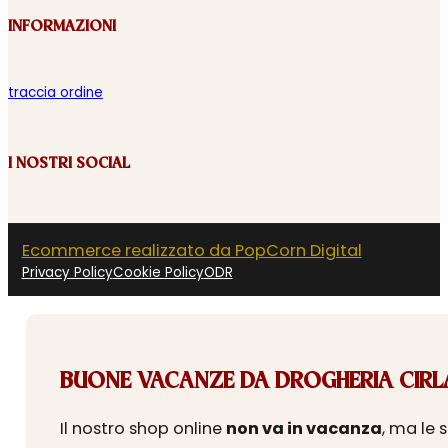
INFORMAZIONI
traccia ordine
I NOSTRI SOCIAL
Ecommerce realizzato da PopCorn Digital
Privacy Policy
Cookie Policy
ODR
BUONE VACANZE DA DROGHERIA CIRLA
Il nostro shop online
non va in vacanza
, ma le 