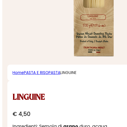
Home
PASTA E RISO
PASTA
LINGUINE
LINGUINE
€
4,50
Ingredienti: Semola di
grano
duro, acqua.