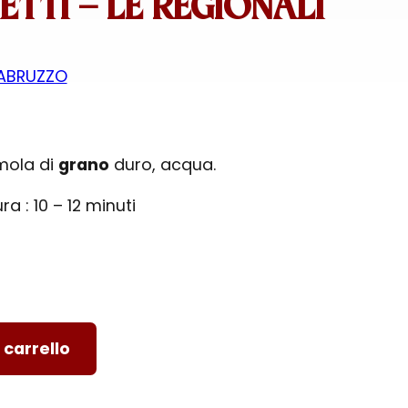
ETTI – LE REGIONALI
'ABRUZZO
emola di
grano
duro, acqua.
a : 10 – 12 minuti
 carrello