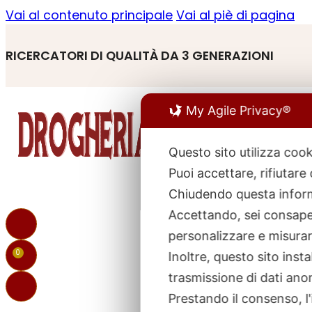
Vai al contenuto principale
Vai al piè di pagina
RICERCATORI DI QUALITÀ DA 3 GENERAZIONI
My Agile Privacy®
Questo sito utilizza cook
Puoi accettare, rifiutare
R
p
Chiudendo questa inform
Accettando, sei consapev
personalizzare e misurare
0
Inoltre, questo sito ins
trasmissione di dati ano
Prestando il consenso, l'