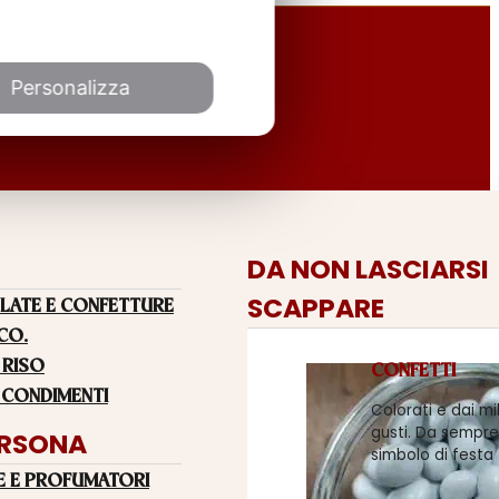
Personalizza
DA NON LASCIARSI
SCAPPARE
LATE E CONFETTURE
 CO.
 RISO
CONFETTI
 CONDIMENTI
Colorati e dai mi
gusti. Da sempre
ERSONA
simbolo di festa
E E PROFUMATORI