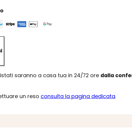
ro
i
uistati saranno a casa tua in 24/72 ore
dalla conf
fettuare un reso
consulta la pagina dedicata
.