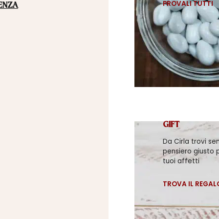
PROVALI TUTTI
ENZA
GIFT
Da Cirla trovi se
pensiero giusto p
tuoi affetti
TROVA IL REGAL