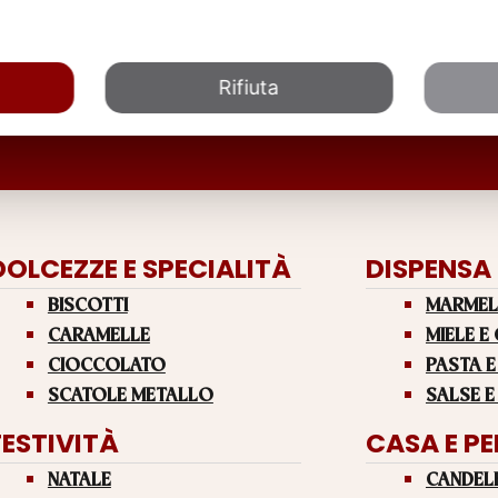
Rifiuta
DOLCEZZE E SPECIALITÀ
DISPENSA
BISCOTTI
MARMEL
CARAMELLE
MIELE E
CIOCCOLATO
PASTA E
SCATOLE METALLO
SALSE E
FESTIVITÀ
CASA E P
NATALE
CANDEL