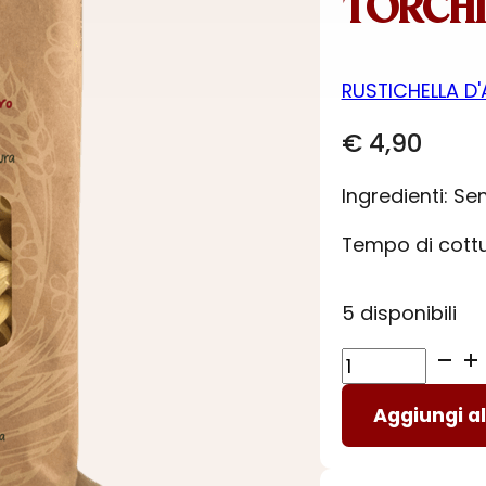
TORCHI
RUSTICHELLA D
€
4,90
Ingredienti: S
Tempo di cottur
5 disponibili
TORCHIETTI
-
Aggiungi al
LE
REGIONALI
quantità