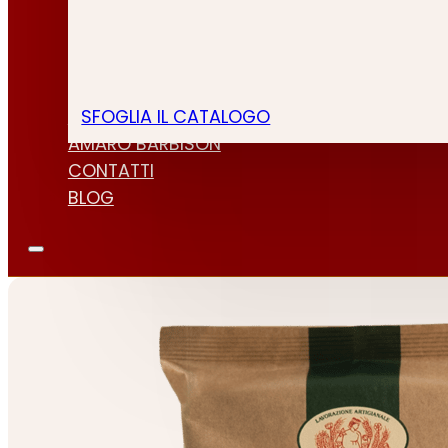
SFOGLIA IL CATALOGO
CHI SIAMO
AMARO BARBISON
CONTATTI
BLOG