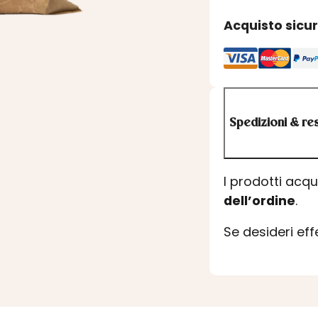
Acquisto sicu
Spedizioni & res
I prodotti acq
dell’ordine
.
Se desideri ef