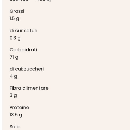
Grassi
1.5 g
di cui: saturi
0.3 g
Carboidrati
71 g
di cui: zuccheri
4 g
Fibra alimentare
3 g
Proteine
13.5 g
Sale