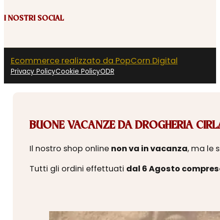
I NOSTRI SOCIAL
Ecommerce realizzato da PopCorn Digital
Privacy Policy
Cookie Policy
ODR
BUONE VACANZE DA DROGHERIA CIRLA
Il nostro shop online
non va in vacanza
, ma le 
Tutti gli ordini effettuati
dal 6 Agosto compres