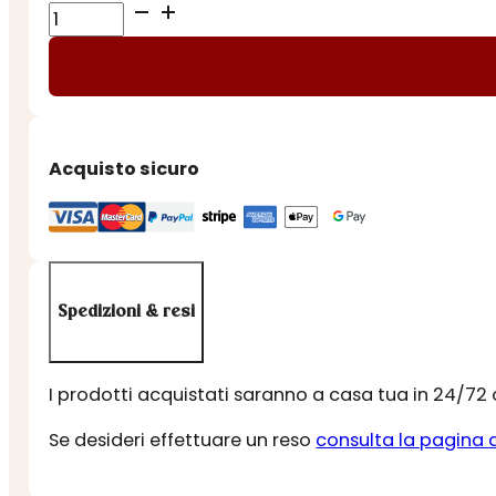
AMARETTI
di
SARONNO
WINDOW
quantità
Acquisto sicuro
Spedizioni & resi
I prodotti acquistati saranno a casa tua in 24/72
Se desideri effettuare un reso
consulta la pagina 