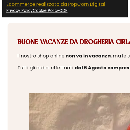
Ecommerce realizzato da PopCorn Digital
Privacy Policy
Cookie Policy
ODR
BUONE VACANZE DA DROGHERIA CIRLA
Il nostro shop online
non va in vacanza
, ma le 
Tutti gli ordini effettuati
dal 6 Agosto compres