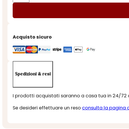
-
LIQUIRIZIA
CONFETTATA
ALLA
MENTA
Acquisto sicuro
quantità
Spedizioni & resi
I prodotti acquistati saranno a casa tua in 24/72
Se desideri effettuare un reso
consulta la pagina 