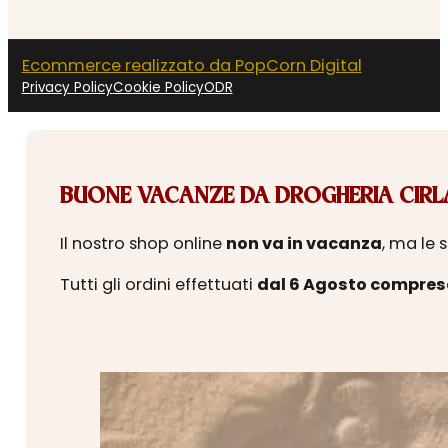
Ecommerce realizzato da PopCorn Digital
Privacy Policy
Cookie Policy
ODR
BUONE VACANZE DA DROGHERIA CIRLA
Il nostro shop online
non va in vacanza
, ma le 
Tutti gli ordini effettuati
dal 6 Agosto compres