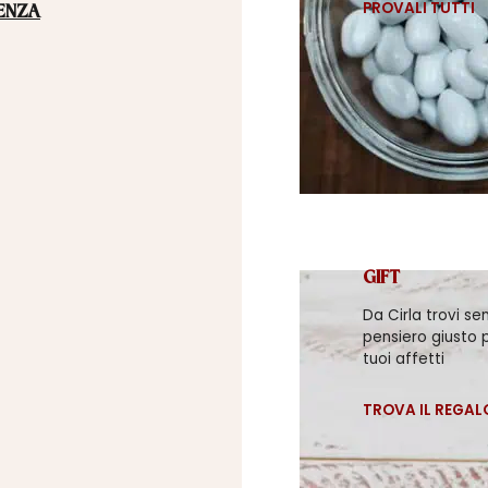
PROVALI TUTTI
ENZA
GIFT
Da Cirla trovi se
pensiero giusto p
tuoi affetti
TROVA IL REGAL