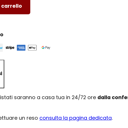
 carrello
ro
i
uistati saranno a casa tua in 24/72 ore
dalla conf
fettuare un reso
consulta la pagina dedicata
.