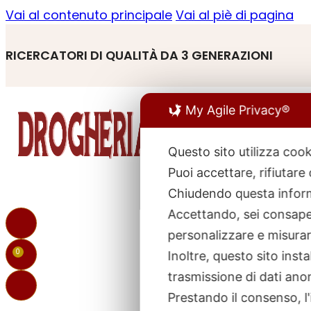
Vai al contenuto principale
Vai al piè di pagina
RICERCATORI DI QUALITÀ DA 3 GENERAZIONI
My Agile Privacy®
Questo sito utilizza cook
Puoi accettare, rifiutare
R
p
Chiudendo questa inform
Accettando, sei consapev
personalizzare e misurare
0
Inoltre, questo sito ins
trasmissione di dati ano
Prestando il consenso, l'