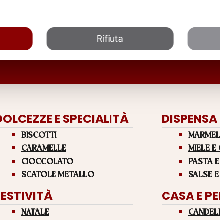
Rifiuta
DOLCEZZE E SPECIALITÀ
DISPENSA
BISCOTTI
MARMEL
CARAMELLE
MIELE E
CIOCCOLATO
PASTA E
SCATOLE METALLO
SALSE E
FESTIVITÀ
CASA E P
NATALE
CANDEL