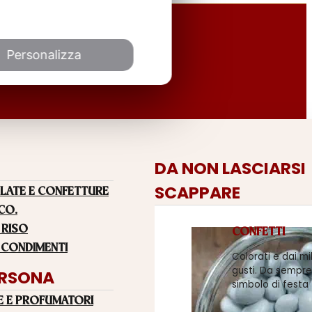
Personalizza
DA NON LASCIARSI
SCAPPARE
LATE E CONFETTURE
 CO.
 RISO
CONFETTI
 CONDIMENTI
Colorati e dai mi
gusti. Da sempre
ERSONA
simbolo di festa
E E PROFUMATORI