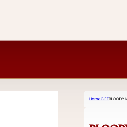
Home
GIFT
BLOODY M