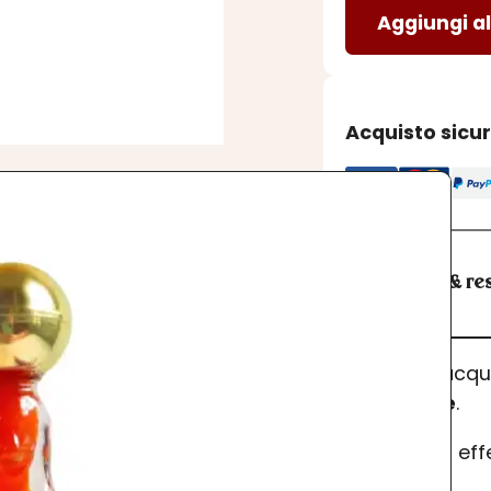
Aggiungi al
VERGINE
-
SALSA
PICCANTE
Acquisto sicu
quantità
Spedizioni & res
I prodotti acq
dell’ordine
.
Se desideri ef