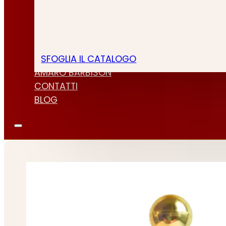
SFOGLIA IL CATALOGO
CHI SIAMO
AMARO BARBISON
CONTATTI
BLOG