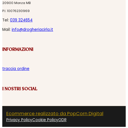
20900 Monza MB
P.I. 10076230969
Tel:
039 324654
Mail:
info@drogheriacirla.it
INFORMAZIONI
traccia ordine
I NOSTRI SOCIAL
Ecommerce realizzato da PopCorn Digital
Privacy Policy
Cookie Policy
ODR