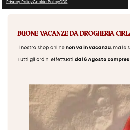
Privacy Policy
Cookie Policy
ODR
BUONE VACANZE DA DROGHERIA CIRLA
Il nostro shop online
non va in vacanza
, ma le 
Tutti gli ordini effettuati
dal 6 Agosto compres