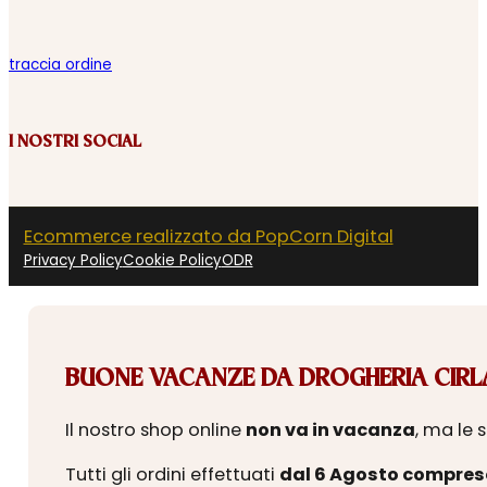
traccia ordine
I NOSTRI SOCIAL
Ecommerce realizzato da PopCorn Digital
Privacy Policy
Cookie Policy
ODR
BUONE VACANZE DA DROGHERIA CIRLA
Il nostro shop online
non va in vacanza
, ma le 
Tutti gli ordini effettuati
dal 6 Agosto compres