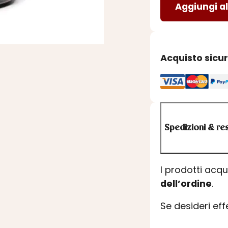
Aggiungi al
VERBENA
BIOLOGICO
quantità
Acquisto sicu
Spedizioni & res
I prodotti acq
dell’ordine
.
Se desideri ef