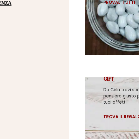
PROVALI TUTTI
ENZA
GIFT
Da Cirla trovi se
pensiero giusto p
tuoi affetti
TROVA IL REGAL