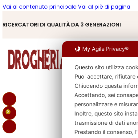
Vai al contenuto principale
Vai al piè di pagina
RICERCATORI DI QUALITÀ DA 3 GENERAZIONI
My Agile Privacy®
Questo sito utilizza cook
Puoi accettare, rifiutare
R
p
Chiudendo questa inform
Accettando, sei consapev
personalizzare e misurare
0
Inoltre, questo sito ins
trasmissione di dati ano
Prestando il consenso, l'