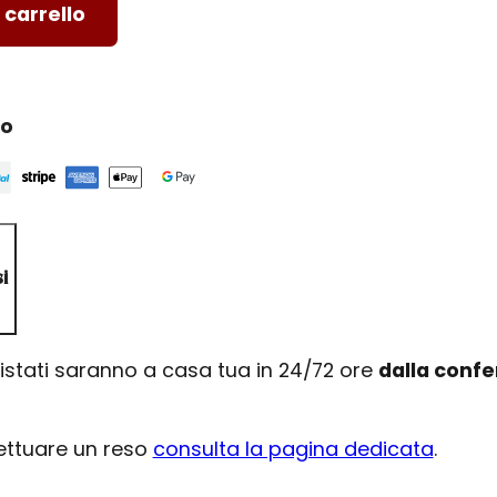
 carrello
ro
i
uistati saranno a casa tua in 24/72 ore
dalla conf
fettuare un reso
consulta la pagina dedicata
.