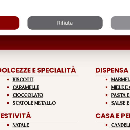
Rifiuta
DOLCEZZE E SPECIALITÀ
DISPENSA
BISCOTTI
MARMEL
CARAMELLE
MIELE E
CIOCCOLATO
PASTA E
SCATOLE METALLO
SALSE E
FESTIVITÀ
CASA E P
NATALE
CANDEL