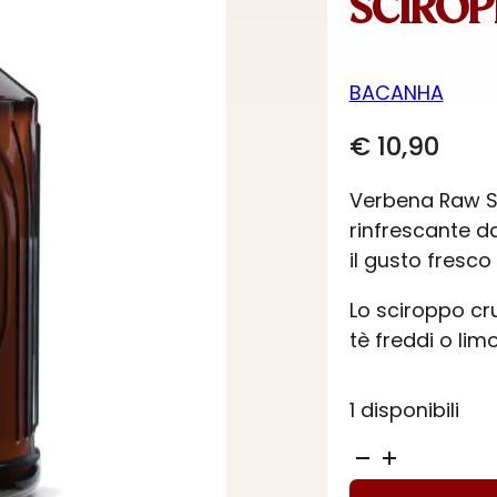
SCIROP
BACANHA
€
10,90
Verbena Raw S
rinfrescante da
il gusto fresco
Lo sciroppo cru
tè freddi o lim
1 disponibili
SCIROPPO
DI