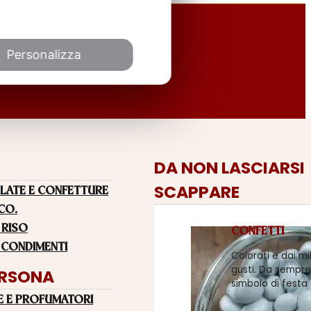
Personalizza
DA NON LASCIARSI
SCAPPARE
LATE E CONFETTURE
 CO.
 RISO
CONFETTI
 CONDIMENTI
Colorati e dai mi
gusti. Da sempre
ERSONA
simbolo di festa
E E PROFUMATORI