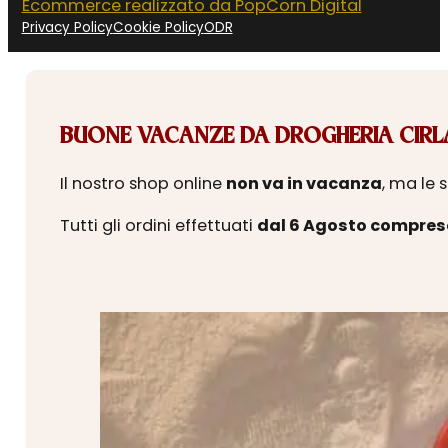
Ecommerce realizzato da PopCorn Digital
Privacy Policy
Cookie Policy
ODR
BUONE VACANZE DA DROGHERIA CIRLA
Il nostro shop online
non va in vacanza
, ma le 
Tutti gli ordini effettuati
dal 6 Agosto compres