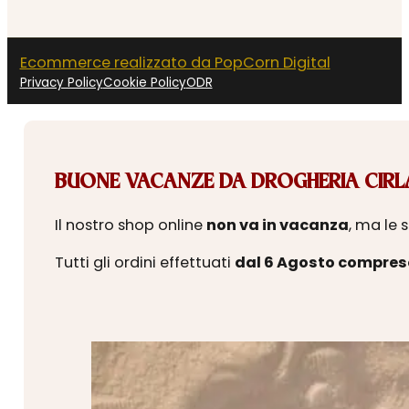
Ecommerce realizzato da PopCorn Digital
Privacy Policy
Cookie Policy
ODR
BUONE VACANZE DA DROGHERIA CIRLA
Il nostro shop online
non va in vacanza
, ma le 
Tutti gli ordini effettuati
dal 6 Agosto compres