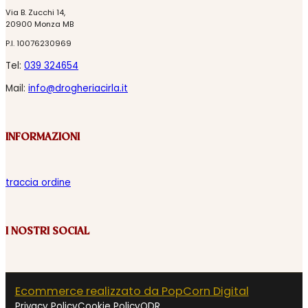
Via B. Zucchi 14,
20900 Monza MB
P.I. 10076230969
Tel:
039 324654
Mail:
info@drogheriacirla.it
INFORMAZIONI
traccia ordine
I NOSTRI SOCIAL
Ecommerce realizzato da PopCorn Digital
Privacy Policy
Cookie Policy
ODR