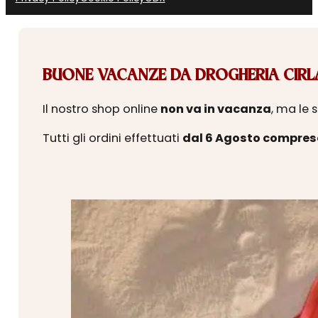
BUONE VACANZE DA DROGHERIA CIRLA
Il nostro shop online
non va in vacanza
, ma le 
Tutti gli ordini effettuati
dal 6 Agosto compres