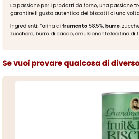
La passione per i prodotti da forno, una passione t
garantire il gusto autentico dei biscotti di una volta
Ingredienti: Farina di
frumento
58,5%,
burro
, zucch
zucchero, burro di cacao, emulsionante:lecitina di fio
Se vuoi provare qualcosa di diverso.