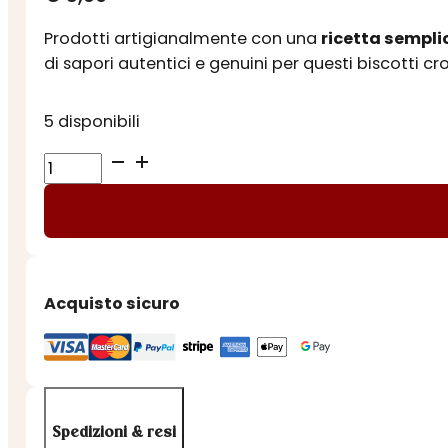
Prodotti artigianalmente con una
ricetta sempli
di sapori autentici e genuini per questi biscotti cro
5 disponibili
BISCOTTI
ARTIGIANALI
CON
GOCCE
DI
CIOCCOLATO
Acquisto sicuro
quantità
Spedizioni & resi