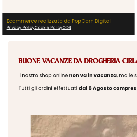
Ecommerce realizzato da PopCorn Digital
Privacy Policy
Cookie Policy
ODR
BUONE VACANZE DA DROGHERIA CIRLA
Il nostro shop online
non va in vacanza
, ma le 
Tutti gli ordini effettuati
dal 6 Agosto compres