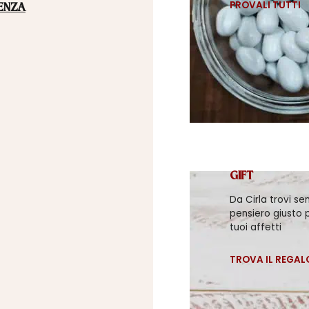
PROVALI TUTTI
ENZA
GIFT
Da Cirla trovi se
pensiero giusto p
tuoi affetti
TROVA IL REGAL