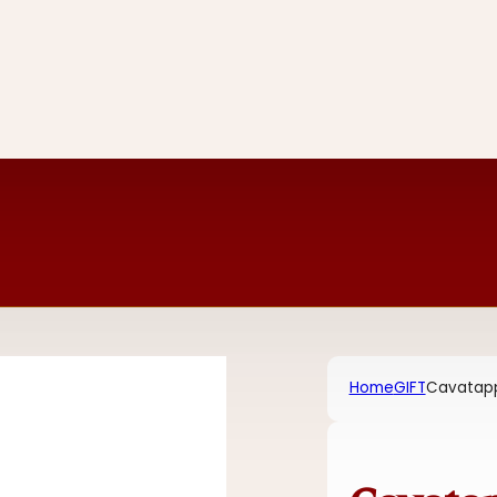
Home
GIFT
Cavatapp