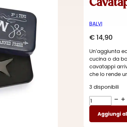
Cavatap
BALVI
€
14,90
Un’aggiunta ecc
cucina o da ba
cavatappi arriv
che lo rende un
3 disponibili
Cavatappi
Wild
Aggiungi al
Salmon
quantità