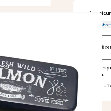
Acquisto sicu
Spedizioni & res
I prodotti acq
dell’ordine
.
Se desideri ef