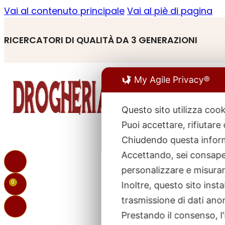
Vai al contenuto principale
Vai al piè di pagina
RICERCATORI DI QUALITÀ DA 3 GENERAZIONI
My Agile Privacy®
Questo sito utilizza cook
Puoi accettare, rifiutare
R
p
Chiudendo questa inform
Accettando, sei consapev
personalizzare e misurare
0
Inoltre, questo sito ins
trasmissione di dati ano
Prestando il consenso, l'