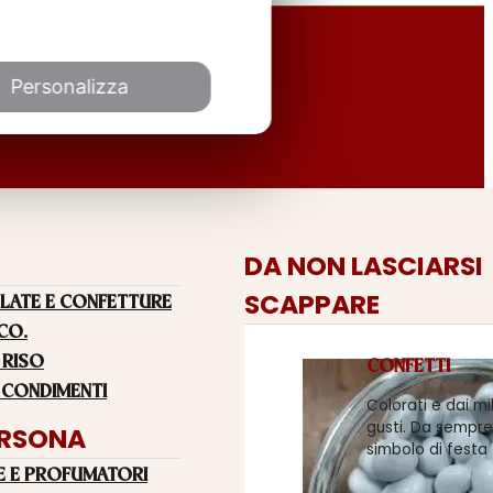
Personalizza
DA NON LASCIARSI
SCAPPARE
LATE E CONFETTURE
 CO.
 RISO
CONFETTI
 CONDIMENTI
Colorati e dai mi
gusti. Da sempre
ERSONA
simbolo di festa
E E PROFUMATORI