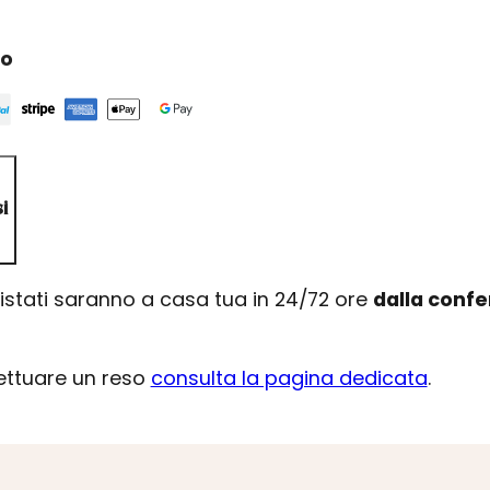
ro
i
uistati saranno a casa tua in 24/72 ore
dalla conf
fettuare un reso
consulta la pagina dedicata
.