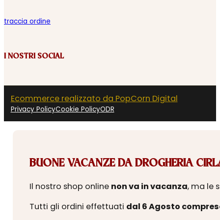
traccia ordine
I NOSTRI SOCIAL
Ecommerce realizzato da PopCorn Digital
Privacy Policy
Cookie Policy
ODR
BUONE VACANZE DA DROGHERIA CIRLA
Il nostro shop online
non va in vacanza
, ma le 
Tutti gli ordini effettuati
dal 6 Agosto compres