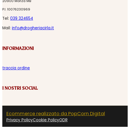
20900 Monza MB
P.I. 10076230969
Tel:
039 324654
Mail:
info@drogheriacirla.it
INFORMAZIONI
traccia ordine
I NOSTRI SOCIAL
Ecommerce realizzato da PopCorn Digital
Privacy Policy
Cookie Policy
ODR