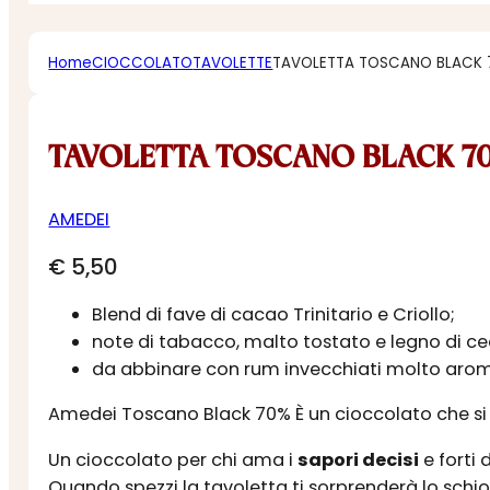
Home
CIOCCOLATO
TAVOLETTE
TAVOLETTA TOSCANO BLACK
TAVOLETTA TOSCANO BLACK 7
AMEDEI
€
5,50
Blend di fave di cacao Trinitario e Criollo;
note di tabacco, malto tostato e legno di ce
da abbinare con rum invecchiati molto arom
Amedei Toscano Black 70% È un cioccolato che si 
Un cioccolato per chi ama i
sapori decisi
e forti 
Quando spezzi la tavoletta ti sorprenderà lo schi