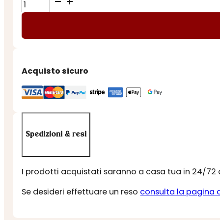
CIOCCOLATO
di
MODICA
IGP
PEPERONCINO
quantità
Acquisto sicuro
Spedizioni & resi
I prodotti acquistati saranno a casa tua in 24/72
Se desideri effettuare un reso
consulta la pagina 