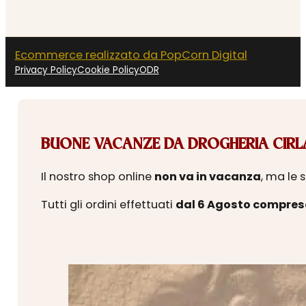
Ecommerce realizzato da PopCorn Digital
Privacy Policy
Cookie Policy
ODR
BUONE VACANZE DA DROGHERIA CIRLA
Il nostro shop online
non va in vacanza
, ma le 
Tutti gli ordini effettuati
dal 6 Agosto compres