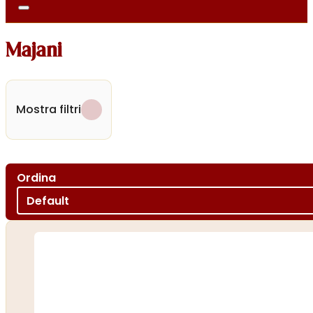
Majani
Mostra filtri
Ordina
Ordina per
Sort content