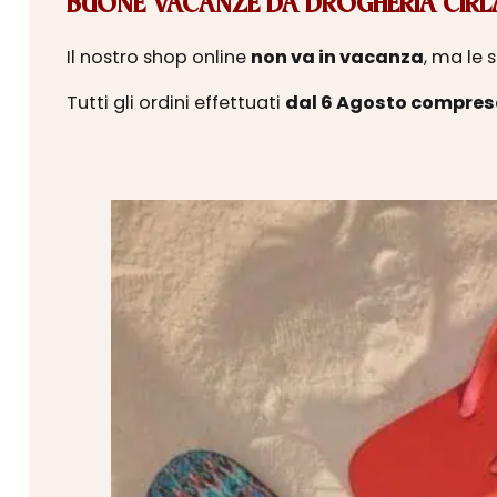
BUONE VACANZE DA DROGHERIA CIRLA
Il nostro shop online
non va in vacanza
, ma le 
Tutti gli ordini effettuati
dal 6 Agosto compres