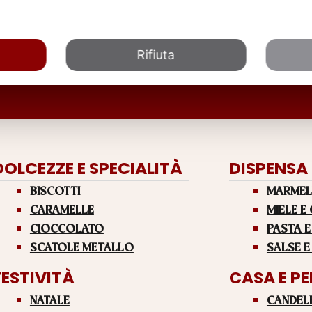
Rifiuta
DOLCEZZE E SPECIALITÀ
DISPENSA
BISCOTTI
MARMEL
CARAMELLE
MIELE E
CIOCCOLATO
PASTA E
SCATOLE METALLO
SALSE E
FESTIVITÀ
CASA E P
NATALE
CANDEL