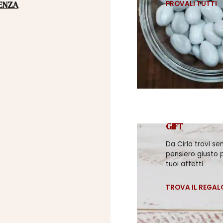
PROVALI TUTTI
ENZA
GIFT
Da Cirla trovi se
pensiero giusto p
tuoi affetti
TROVA IL REGAL