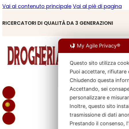
Vai al contenuto principale
Vai al piè di pagina
RICERCATORI DI QUALITÀ DA 3 GENERAZIONI
My Agile Privacy®
Questo sito utilizza cook
Puoi accettare, rifiutare
R
p
Chiudendo questa inform
Accettando, sei consapev
personalizzare e misurare
0
Inoltre, questo sito ins
trasmissione di dati ano
Prestando il consenso, l'