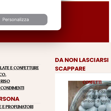
Personalizza
DA NON LASCIARSI
SCAPPARE
LATE E CONFETTURE
 CO.
 RISO
CONFETTI
 CONDIMENTI
Colorati e dai mi
gusti. Da sempre
ERSONA
simbolo di festa
E E PROFUMATORI