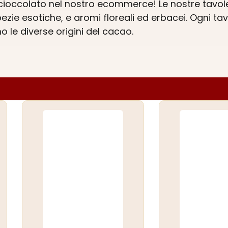
i cioccolato nel nostro ecommerce! Le nostre tavol
ezie esotiche, e aromi floreali ed erbacei. Ogni ta
o le diverse origini del cacao.
esideroso di indulgere in un piacere raffinato, l
ato online
e lasciati guidare in un viaggio sensoria
una vera cioccolata in tavoletta sa offrire!