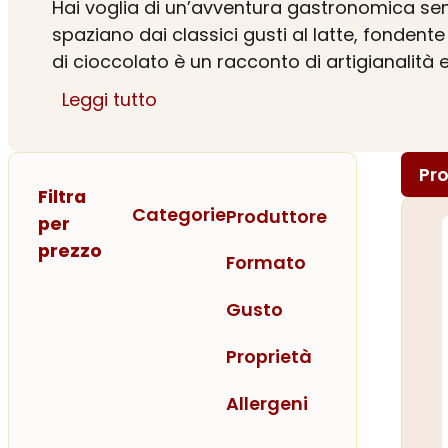
Hai voglia di un’avventura gastronomica senz
spaziano dai classici gusti al latte, fondent
di cioccolato è un racconto di artigianalità 
Leggi tutto
Che tu sia un amante del cioccolato alla ric
nostre stecche di cioccolato sono perfette 
attraverso la maestria dei nostri maestri cio
Pro
Filtra
Categorie
Tavolette di cioccolato online:
Produttore
per
prezzo
Formato
Gusto
Proprietà
Allergeni