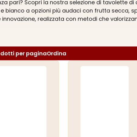
a pari? Scopri la nostra selezione di tavolette d
e e bianco a opzioni più audaci con frutta secca, sp
e innovazione, realizzata con metodi che valorizzan
erca di nuove sfumature di gusto o semplicemente d
per ogni occasione. Ordina le tue tavolette
cioccol
ccolatieri. Scopri la ricchezza dei sapori che solo 
dotti per pagina
Ordina
 scegli la più gustosa!