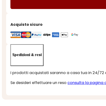
MODICA
IGP
FICO
D'INDIA
Acquisto sicuro
quantità
Spedizioni & resi
I prodotti acquistati saranno a casa tua in 24/72
Se desideri effettuare un reso
consulta la pagina 