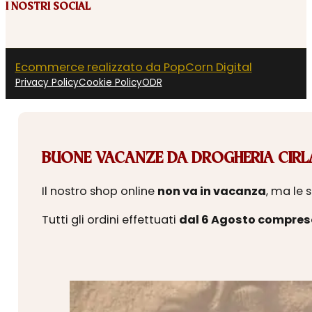
I NOSTRI SOCIAL
Ecommerce realizzato da PopCorn Digital
Privacy Policy
Cookie Policy
ODR
BUONE VACANZE DA DROGHERIA CIRLA
Il nostro shop online
non va in vacanza
, ma le 
Tutti gli ordini effettuati
dal 6 Agosto compres