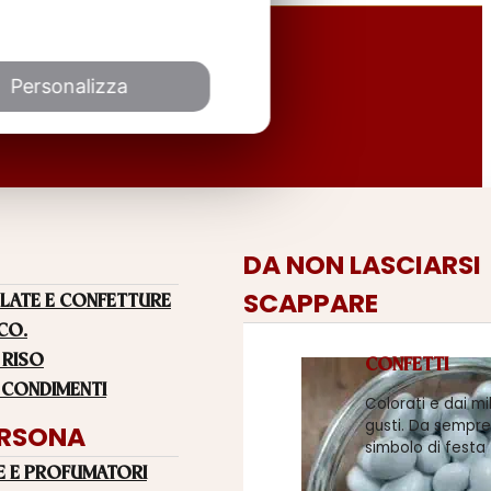
Personalizza
DA NON LASCIARSI
SCAPPARE
LATE E CONFETTURE
 CO.
 RISO
CONFETTI
 CONDIMENTI
Colorati e dai mi
gusti. Da sempre
ERSONA
simbolo di festa
E E PROFUMATORI