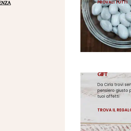
PROVALI TUTTI
ENZA
GIFT
Da Cirla trovi se
pensiero giusto p
tuoi affetti
TROVA IL REGAL