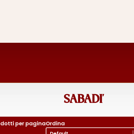
SABADI'
dotti per pagina
Ordina
Ordina per
Sort content