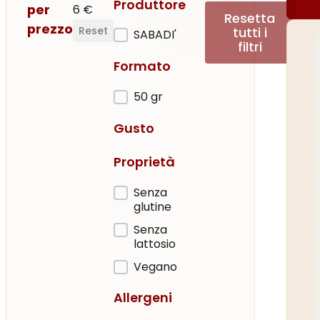
Produttore
per
6 €
Resetta
prezzo
tutti i
Reset
Produttore
SABADI'
filtri
Formato
Formato
50 gr
Gusto
Proprietà
Proprietà
Senza
glutine
Senza
lattosio
Vegano
Allergeni