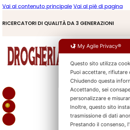
Vai al contenuto principale
Vai al piè di pagina
RICERCATORI DI QUALITÀ DA 3 GENERAZIONI
My Agile Privacy®
Questo sito utilizza cook
Puoi accettare, rifiutare
R
p
Chiudendo questa inform
Accettando, sei consapev
personalizzare e misurare
0
Inoltre, questo sito ins
trasmissione di dati ano
Prestando il consenso, l'