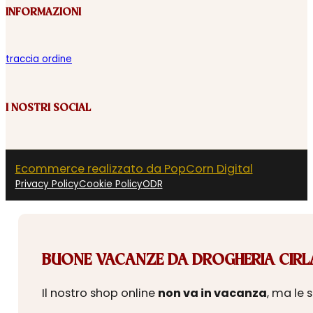
INFORMAZIONI
traccia ordine
I NOSTRI SOCIAL
Ecommerce realizzato da PopCorn Digital
Privacy Policy
Cookie Policy
ODR
BUONE VACANZE DA DROGHERIA CIRLA
Il nostro shop online
non va in vacanza
, ma le 