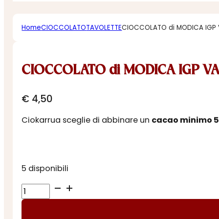
Home
CIOCCOLATO
TAVOLETTE
CIOCCOLATO di MODICA IGP 
CIOCCOLATO di MODICA IGP VA
€
4,50
Ciokarrua sceglie di abbinare un
cacao minimo 
5 disponibili
CIOCCOLATO
di
MODICA