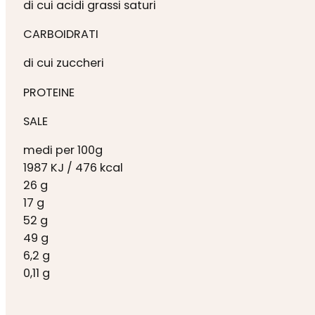
di cui acidi grassi saturi
CARBOIDRATI
di cui zuccheri
PROTEINE
SALE
medi per 100g
1987 KJ / 476 kcal
26 g
17 g
52 g
49 g
6,2 g
0,11 g