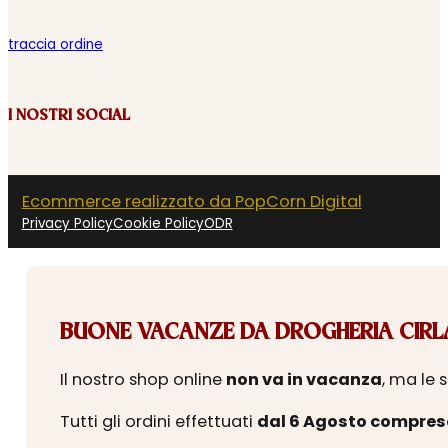
traccia ordine
I NOSTRI SOCIAL
Ecommerce realizzato da PopCorn Digital
Privacy Policy
Cookie Policy
ODR
BUONE VACANZE DA DROGHERIA CIRLA
Il nostro shop online
non va in vacanza
, ma le 
Tutti gli ordini effettuati
dal 6 Agosto compres