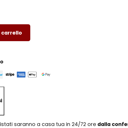
 carrello
ro
i
uistati saranno a casa tua in 24/72 ore
dalla conf