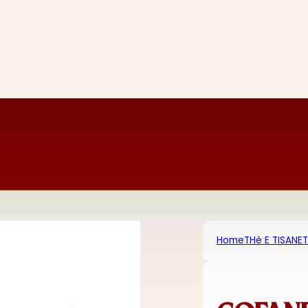
Home
THè E TISANE
T