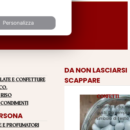
Personalizza
DA NON LASCIARSI
SCAPPARE
LATE E CONFETTURE
 CO.
 RISO
CONFETTI
 CONDIMENTI
Colorati e dai mi
gusti. Da sempre
ERSONA
simbolo di festa
E E PROFUMATORI