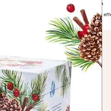
dell’ordine
.
Se desideri ef