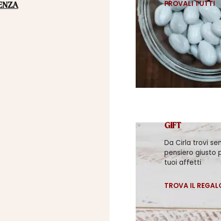
PROVALI TUTTI
ENZA
GIFT
Da Cirla trovi se
pensiero giusto p
tuoi affetti
TROVA IL REGAL