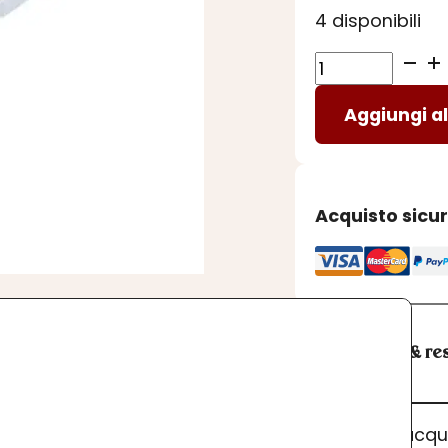
4 disponibili
COFANETTO
TISANA
Aggiungi al
INVERNO
quantità
Acquisto sicu
Spedizioni & res
I prodotti acq