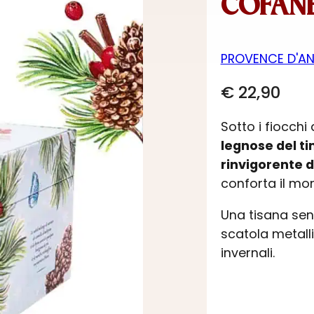
COFANE
PROVENCE D'A
€
22,90
Sotto i fiocchi
legnose del ti
rinvigorente d
conforta il mo
Una tisana sen
scatola metall
invernali.