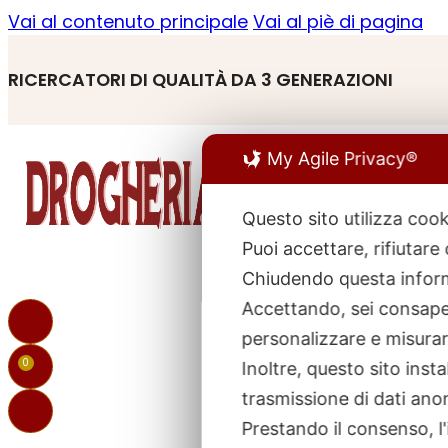
Vai al contenuto principale
Vai al piè di pagina
RICERCATORI DI QUALITÀ DA 3 GENERAZIONI
My Agile Privacy®
Questo sito utilizza cook
Puoi accettare, rifiutare
R
p
Chiudendo questa inform
Accettando, sei consapev
personalizzare e misurare
0
Inoltre, questo sito ins
trasmissione di dati ano
Prestando il consenso, l'