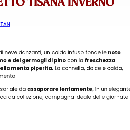
TTO TISANA INVERNO
NTAN
 di neve danzanti, un caldo infuso fonde le
note
mo e dei germogli di pino
con la
freschezza
ella menta piperita.
La cannella, dolce e calda,
mento.
soriale da
assaporare lentamente,
in un’elegant
ica da collezione, compagna ideale delle giornate