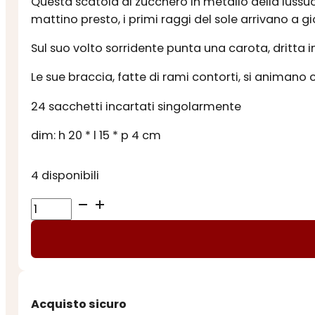
Questa scatola di zucchero in metallo della lussuo
originale
attuale
mattino presto, i primi raggi del sole arrivano a gi
era:
è:
Sul suo volto sorridente punta una carota, dritta i
€ 24,90.
€ 19,90.
Le sue braccia, fatte di rami contorti, si animano c
24 sacchetti incartati singolarmente
dim: h 20 * l 15 * p 4 cm
4 disponibili
COLLEZIONE
VINTAGE
INFUSO
di
NATALE
MELA
Acquisto sicuro
e