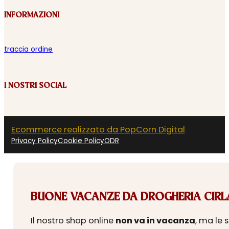
INFORMAZIONI
traccia ordine
I NOSTRI SOCIAL
Ecommerce realizzato da PopCorn Digital
Privacy Policy
Cookie Policy
ODR
BUONE VACANZE DA DROGHERIA CIRLA
Il nostro shop online
non va in vacanza
, ma le 