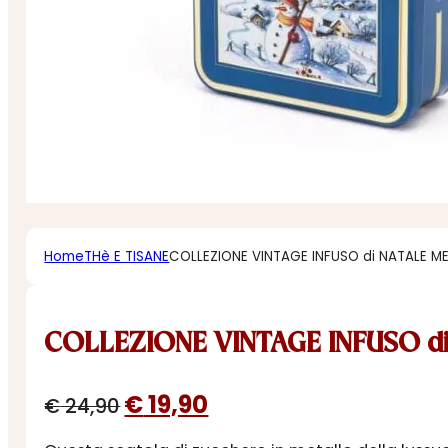
Home
THè E TISANE
COLLEZIONE VINTAGE INFUSO di NATALE M
COLLEZIONE VINTAGE INFUSO di
Il
Il
€
19,90
€
24,90
prezzo
prezzo