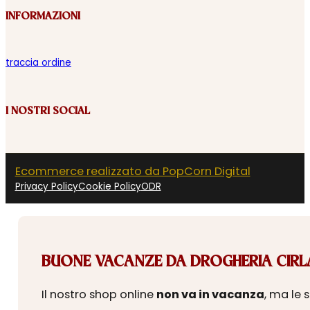
INFORMAZIONI
traccia ordine
I NOSTRI SOCIAL
Ecommerce realizzato da PopCorn Digital
Privacy Policy
Cookie Policy
ODR
BUONE VACANZE DA DROGHERIA CIRLA
Il nostro shop online
non va in vacanza
, ma le 