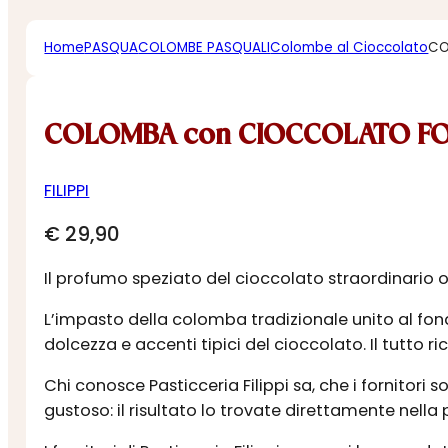
Home
PASQUA
COLOMBE PASQUALI
Colombe al Cioccolato
CO
COLOMBA con CIOCCOLATO F
FILIPPI
€
29,90
Il profumo speziato del cioccolato straordinario 
L’impasto della colomba tradizionale unito al fon
dolcezza e accenti tipici del cioccolato. Il tutt
Chi conosce Pasticceria Filippi sa, che i fornitor
gustoso: il risultato lo trovate direttamente nella