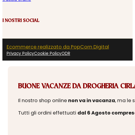
I NOSTRI SOCIAL
Ecommerce realizzato da PopCorn Digital
Privacy Policy
Cookie Policy
ODR
BUONE VACANZE DA DROGHERIA CIRLA
Il nostro shop online
non va in vacanza
, ma le 
Tutti gli ordini effettuati
dal 6 Agosto compres