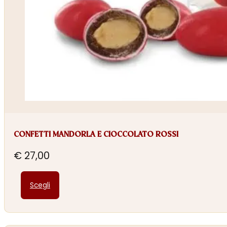
CONFETTI MANDORLA E CIOCCOLATO ROSSI
€
27,00
Questo
Scegli
prodotto
ha
più