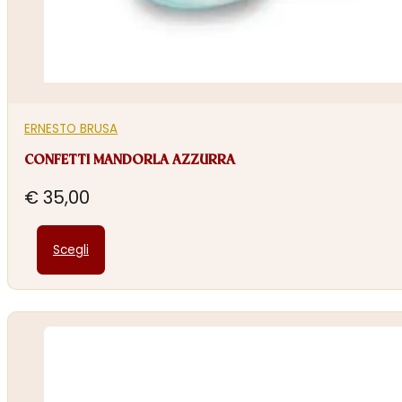
ERNESTO BRUSA
CONFETTI MANDORLA AZZURRA
€
35,00
Questo
Scegli
prodotto
ha
più
varianti.
Le
opzioni