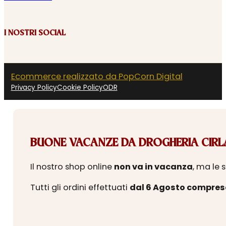
I NOSTRI SOCIAL
Ecommerce realizzato da PopCorn Digital
Privacy Policy
Cookie Policy
ODR
BUONE VACANZE DA DROGHERIA CIRLA
Il nostro shop online
non va in vacanza
, ma le 
Tutti gli ordini effettuati
dal 6 Agosto compres