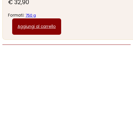
€
32,90
Formati:
750 g
Aggiungi al carrello