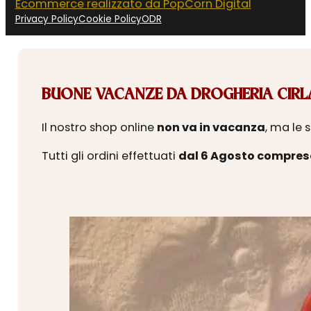
Ecommerce realizzato da PopCorn Digital
Privacy Policy
Cookie Policy
ODR
BUONE VACANZE DA DROGHERIA CIRLA
Il nostro shop online
non va in vacanza
, ma le 
Tutti gli ordini effettuati
dal 6 Agosto compres