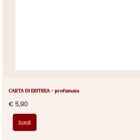
CARTA DI ERITREA – profumata
€
5,90
Questo
Scegli
prodotto
ha