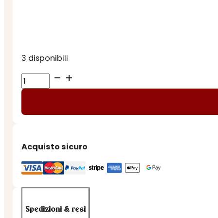
3 disponibili
DIFFUSORE
MANDARINO
e
AGRUMI
in
ASTUCCIO
Acquisto sicuro
quantità
Spedizioni & resi