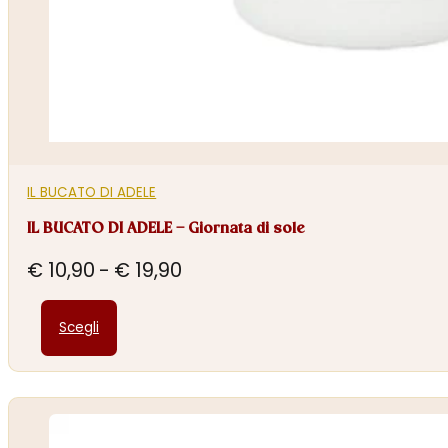
IL BUCATO DI ADELE
IL BUCATO DI ADELE – Giornata di sole
Fascia
€
10,90
-
€
19,90
di
Questo
prezzo:
Scegli
prodotto
da
ha
€ 10,90
più
a
varianti.