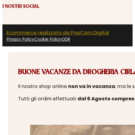
I NOSTRI SOCIAL
Ecommerce realizzato da PopCorn Digital
Privacy Policy
Cookie Policy
ODR
BUONE VACANZE DA DROGHERIA CIRLA
Il nostro shop online
non va in vacanza
, ma le 
Tutti gli ordini effettuati
dal 6 Agosto compres