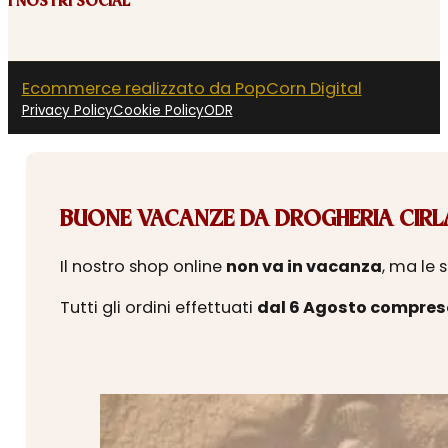
I NOSTRI SOCIAL
Ecommerce realizzato da PopCorn Digital
Privacy Policy
Cookie Policy
ODR
BUONE VACANZE DA DROGHERIA CIRLA
Il nostro shop online
non va in vacanza
, ma le 
Tutti gli ordini effettuati
dal 6 Agosto compres