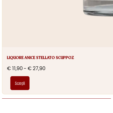
LIQUORE ANICE STELLATO SCUPPOZ
Fascia
€
11,90
-
€
27,90
di
Questo
prezzo:
Scegli
prodotto
da
ha
€ 11,90
più
a
varianti.