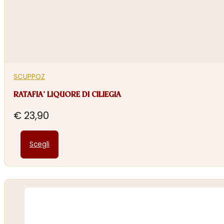
SCUPPOZ
RATAFIA’ LIQUORE DI CILIEGIA
€
23,90
Questo
Scegli
prodotto
ha
più
varianti.
Le
opzioni