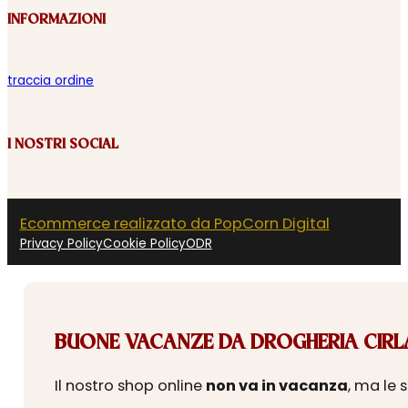
INFORMAZIONI
traccia ordine
I NOSTRI SOCIAL
Ecommerce realizzato da PopCorn Digital
Privacy Policy
Cookie Policy
ODR
BUONE VACANZE DA DROGHERIA CIRLA
Il nostro shop online
non va in vacanza
, ma le 