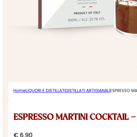
Home
LIQUORI E DISTILLATI
DISTILLATI ARTIGIANALI
ESPRESSO MA
ESPRESSO MARTINI COCKTAIL –
€
6,90