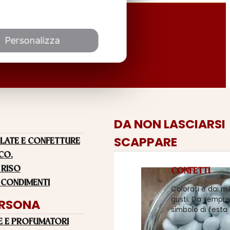
Personalizza
DA NON LASCIARSI
SCAPPARE
LATE E CONFETTURE
 CO.
 RISO
CONFETTI
 CONDIMENTI
Colorati e dai mi
gusti. Da sempre
ERSONA
simbolo di festa
E E PROFUMATORI