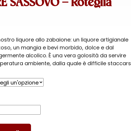
E SASSOVO – Roteglia
 nostro liquore allo zabaione: un liquore artigianale
toso, un mangia e bevi morbido, dolce e dal
germente alcolico. È una vera golosità da servire
eratura ambiente, dalla quale è difficile staccarsi