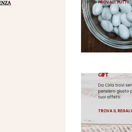
PROVALI TUTTI
ENZA
GIFT
Da Cirla trovi se
pensiero giusto p
tuoi affetti
TROVA IL REGAL