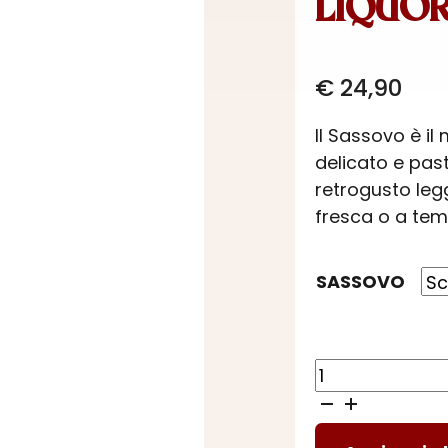
LIQUOR
€
24,90
Il Sassovo è il
delicato e pas
retrogusto leg
fresca o a temp
SASSOVO
LIQUORE
SASSOVO
-