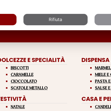
Rifiuta
DOLCEZZE E SPECIALITÀ
DISPENSA
BISCOTTI
MARMEL
CARAMELLE
MIELE E
CIOCCOLATO
PASTA E
SCATOLE METALLO
SALSE E
FESTIVITÀ
CASA E P
NATALE
CANDEL