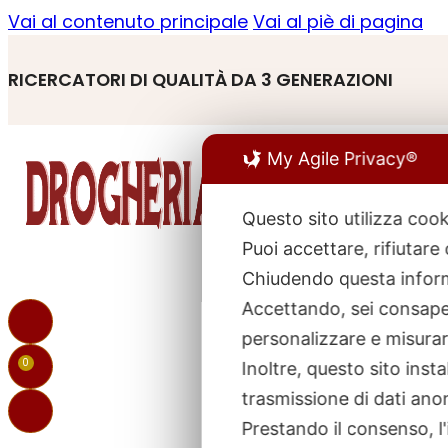
Vai al contenuto principale
Vai al piè di pagina
RICERCATORI DI QUALITÀ DA 3 GENERAZIONI
My Agile Privacy®
Questo sito utilizza cook
Puoi accettare, rifiutare
R
p
Chiudendo questa inform
Accettando, sei consapev
personalizzare e misurare
0
Inoltre, questo sito ins
trasmissione di dati ano
Prestando il consenso, l'