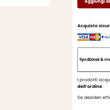
Aggiungi al
Roteglia
quantità
Acquisto sicu
Spedizioni & res
I prodotti acq
dell’ordine
.
Se desideri ef