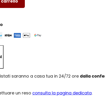
 carrello
ro
i
uistati saranno a casa tua in 24/72 ore
dalla conf
fettuare un reso
consulta la pagina dedicata
.