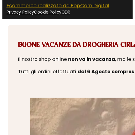
Ecommerce realizzato da PopCorn Digital
Privacy Policy
Cookie Policy
ODR
BUONE VACANZE DA DROGHERIA CIRLA
Il nostro shop online
non va in vacanza
, ma le 
Tutti gli ordini effettuati
dal 6 Agosto compres