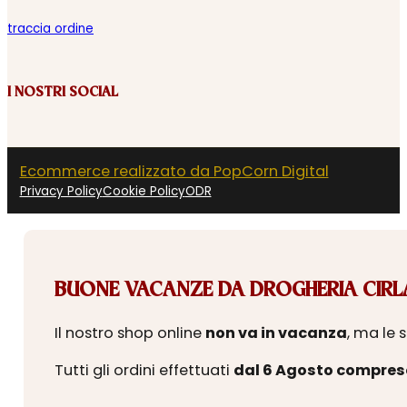
traccia ordine
I NOSTRI SOCIAL
Ecommerce realizzato da PopCorn Digital
Privacy Policy
Cookie Policy
ODR
BUONE VACANZE DA DROGHERIA CIRLA
Il nostro shop online
non va in vacanza
, ma le 
Tutti gli ordini effettuati
dal 6 Agosto compres