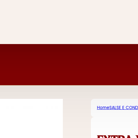
Home
SALSE E COND