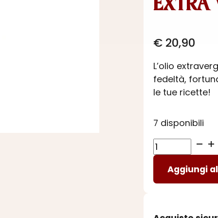
EXTRA V
€
20,90
L’olio extraverg
fedeltà, fortun
le tue ricette!
7 disponibili
EXTRA
VERGINE
Aggiungi al
-
olio
d'oliva
quantità
Acquisto sicu