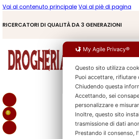
Vai al contenuto principale
Vai al piè di pagina
RICERCATORI DI QUALITÀ DA 3 GENERAZIONI
My Agile Privacy®
Questo sito utilizza cook
Puoi accettare, rifiutare
R
p
Chiudendo questa inform
Accettando, sei consapev
personalizzare e misurare
0
Inoltre, questo sito ins
trasmissione di dati ano
Prestando il consenso, l'