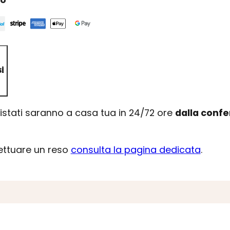
i
uistati saranno a casa tua in 24/72 ore
dalla conf
fettuare un reso
consulta la pagina dedicata
.