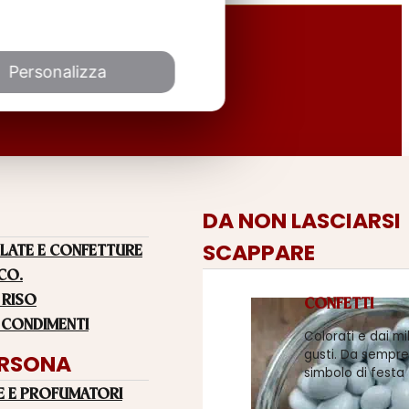
Personalizza
DA NON LASCIARSI
SCAPPARE
LATE E CONFETTURE
 CO.
 RISO
CONFETTI
 CONDIMENTI
Colorati e dai mi
gusti. Da sempre
ERSONA
simbolo di festa
E E PROFUMATORI