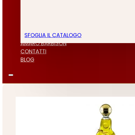
SFOGLIA IL CATALOGO
CHI SIAMO
AMARO BARBISON
CONTATTI
BLOG