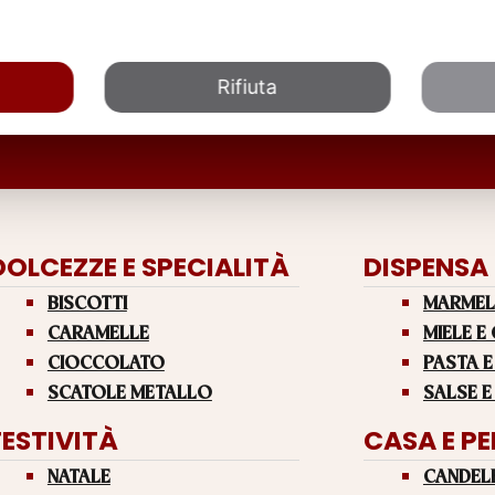
Rifiuta
DOLCEZZE E SPECIALITÀ
DISPENSA
BISCOTTI
MARMEL
CARAMELLE
MIELE E
CIOCCOLATO
PASTA E
SCATOLE METALLO
SALSE E
FESTIVITÀ
CASA E P
NATALE
CANDEL