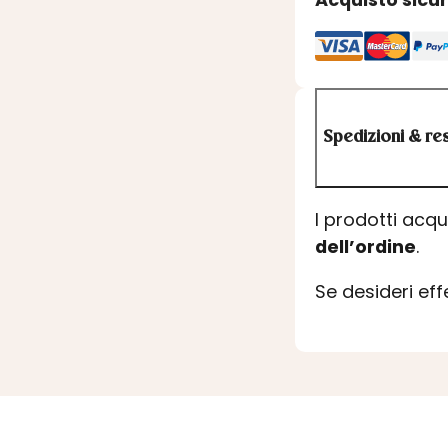
Spedizioni & res
I prodotti acq
dell’ordine
.
Se desideri ef