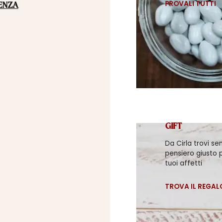
PROVALI TUTTI
ENZA
GIFT
Da Cirla trovi se
pensiero giusto p
tuoi affetti
TROVA IL REGAL