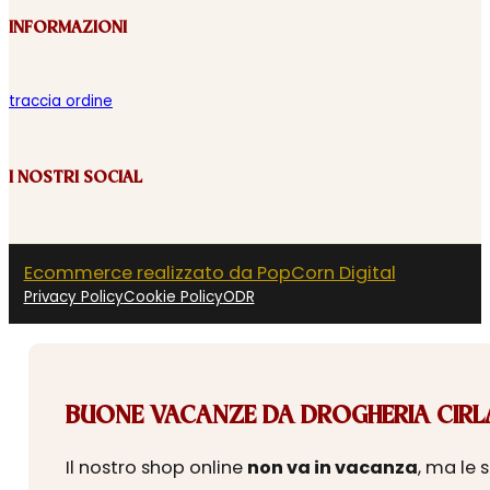
INFORMAZIONI
traccia ordine
I NOSTRI SOCIAL
Ecommerce realizzato da PopCorn Digital
Privacy Policy
Cookie Policy
ODR
BUONE VACANZE DA DROGHERIA CIRLA
Il nostro shop online
non va in vacanza
, ma le 