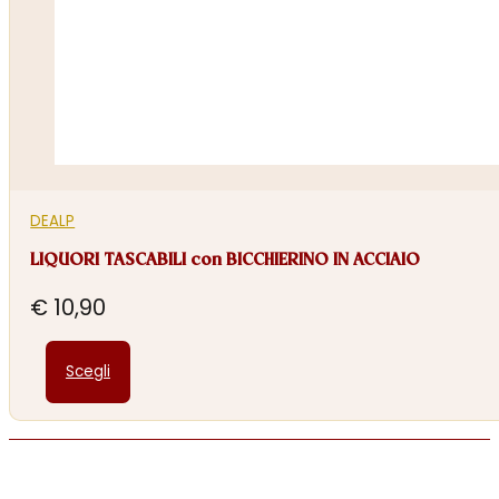
DEALP
LIQUORI TASCABILI con BICCHIERINO IN ACCIAIO
€
10,90
Questo
Scegli
prodotto
ha
più
varianti.