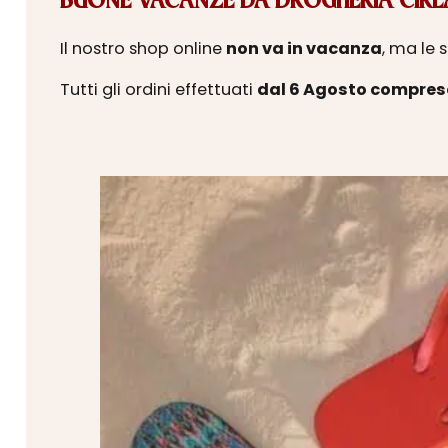
BUONE VACANZE DA DROGHERIA CIRLA
Il nostro shop online
non va in vacanza
, ma le 
Tutti gli ordini effettuati
dal 6 Agosto compres